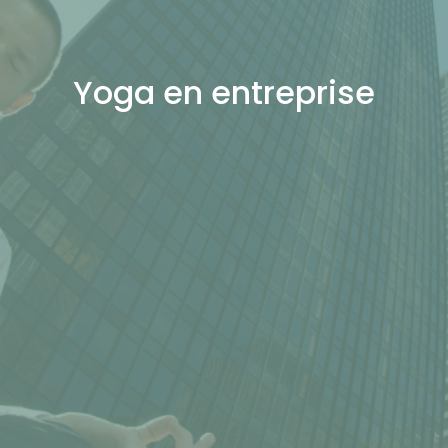
MUTATEUR
Yoga en entreprise
MUTATEUR
U
U